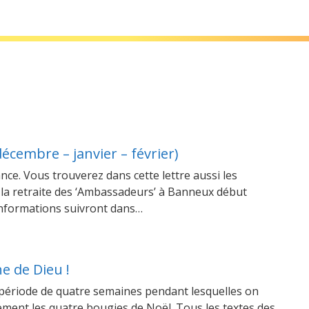
décembre – janvier – février)
nce. Vous trouverez dans cette lettre aussi les
la retraite des ‘Ambassadeurs’ à Banneux début
informations suivront dans…
he de Dieu !
te période de quatre semaines pendant lesquelles on
ment les quatre bougies de Noël. Tous les textes des