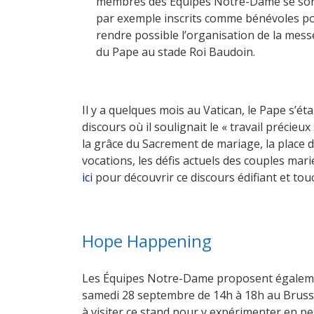
membres des Équipes Notre-Dame se so
par exemple inscrits comme bénévoles p
rendre possible l’organisation de la mess
du Pape au stade Roi Baudoin.
Il y a quelques mois au Vatican, le Pape s’
discours où il soulignait le « travail précieu
la grâce du Sacrement de mariage, la place d
vocations, les défis actuels des couples mar
ici
pour découvrir ce discours édifiant et tou
Hope Happening
Les Équipes Notre-Dame proposent égaleme
samedi 28 septembre de 14h à 18h au Brussel
à visiter ce stand pour y expérimenter en p