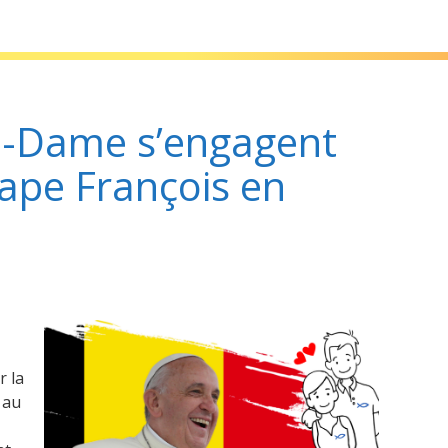
 pour la visite du Pape François en Belgique
e-Dame s’engagent
Pape François en
r la
 au