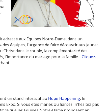
nt
our
e
était adressé aux Équipes Notre-Dame, dans un
x » des équipes, l’urgence de faire découvrir aux jeunes
u Christ dans le couple, la complémentarité des
iés, l’importance du mariage pour la famille…
Cliquez-
chant.
nt un stand interactif au
Hope
Happening
, le
s Expo. Si vous êtes mariés ou fiancés, n’hésitez pas
etit ce que les Équipes Notre-Dame proposent en