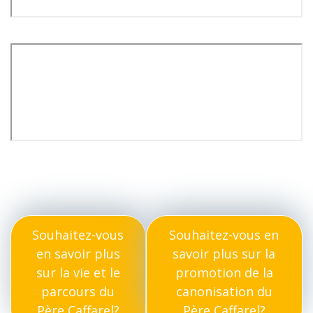
Souhaitez-vous
Souhaitez-vous en
en savoir plus
savoir plus sur la
sur la vie et le
promotion de la
parcours du
canonisation du
Père Caffarel?
Père Caffarel?