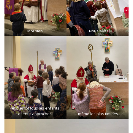
Moi bien!
… Nous aussi!
et bientôt tous les enfants
osent s’approcher..
… même les plus timides…