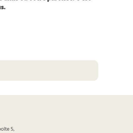
us.
oîte 5,