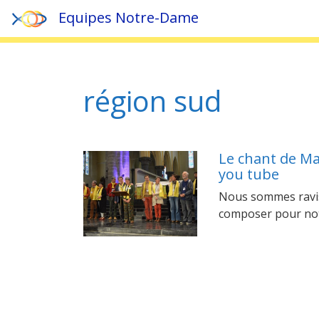
Equipes Notre-Dame
Accueil
»
région sud
région sud
Le chant de M
you tube
Nous sommes ravis
composer pour not